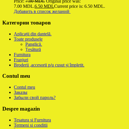
Price:
7.00
MDL
Original price was:
7.00 MDL.
6.50
MDL
Current price is: 6.50 MDL.
Добавить в список желаний
Категории товаров
Aplicații din dantelă.
Toate produsele
Panglică.
Țesătură
Furnitura
Franjuri
Broderii ,accesorii p/u cusut și împletit.
Contul meu
Contul meu
Заказы
Забыли свой пароль?
Despre magazin
Tesatura si Furnitura
Termeni si conditii