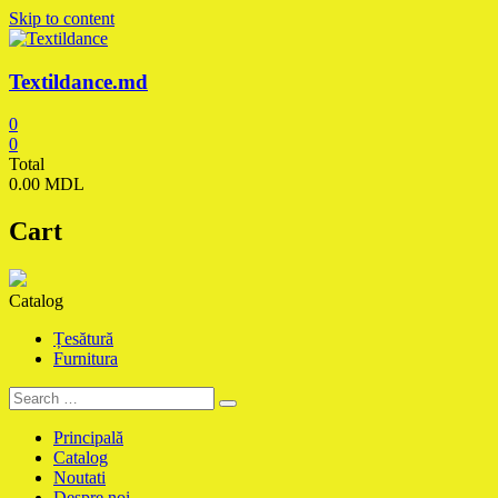
Skip to content
Textildance.md
0
0
Total
0.00 MDL
Cart
Catalog
Țesătură
Furnitura
Principală
Catalog
Noutati
Despre noi