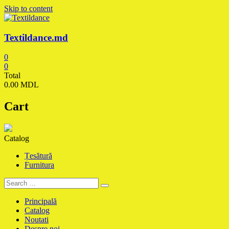
Skip to content
Textildance.md
0
0
Total
0.00 MDL
Cart
Catalog
Țesătură
Furnitura
Principală
Catalog
Noutati
Despre noi