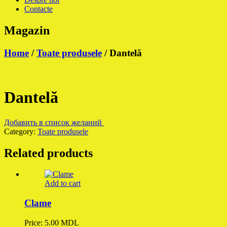
Contacte
Magazin
Home
/
Toate produsele
/ Dantelă
Dantelă
Добавить в список желаний
Category:
Toate produsele
Related products
Add to cart
Clame
Price:
5.00
MDL