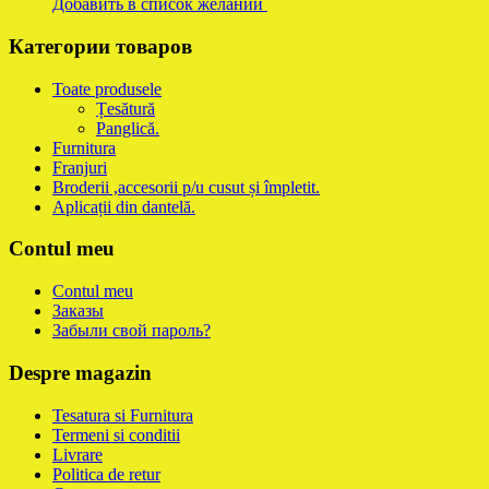
Добавить в список желаний
Категории товаров
Toate produsele
Țesătură
Panglică.
Furnitura
Franjuri
Broderii ,accesorii p/u cusut și împletit.
Aplicații din dantelă.
Contul meu
Contul meu
Заказы
Забыли свой пароль?
Despre magazin
Tesatura si Furnitura
Termeni si conditii
Livrare
Politica de retur