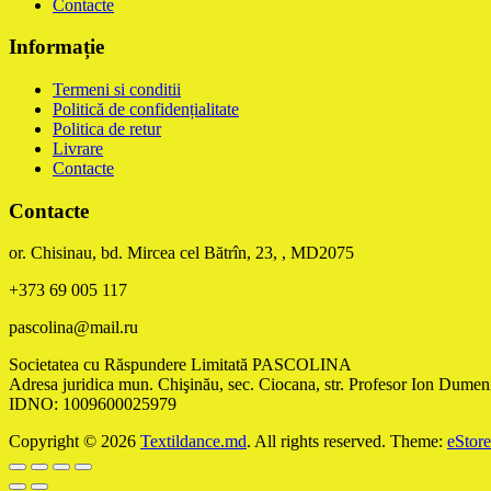
Contacte
Informație
Termeni si conditii
Politică de confidențialitate
Politica de retur
Livrare
Contacte
Contacte
or. Chisinau, bd. Mircea cel Bătrîn, 23, , MD2075
+373 69 005 117
pascolina@mail.ru
Societatea cu Răspundere Limitată PASCOLINA
Adresa juridica mun. Chişinău, sec. Ciocana, str. Profesor Ion Dumeni
IDNO: 1009600025979
Copyright © 2026
Textildance.md
. All rights reserved. Theme:
eStore