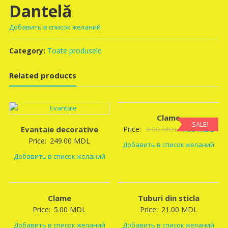
Dantelă
Добавить в список желаний
Category:
Toate produsele
Related products
Clame
SALE!
Original
Curr
Evantaie decorative
Price:
8.00
MDL
7.00
MDL
Price:
249.00
MDL
price
pric
Добавить в список желаний
was:
is:
Добавить в список желаний
8.00 MDL.
7.0
Clame
Tuburi din sticla
Price:
5.00
MDL
Price:
21.00
MDL
Добавить в список желаний
Добавить в список желаний