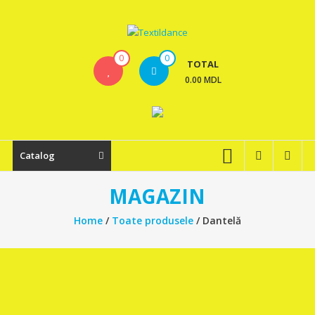
Skip
to
content
Textildance.md
0
0
TOTAL
0.00 MDL
Catalog
MAGAZIN
Home
/
Toate produsele
/ Dantelă