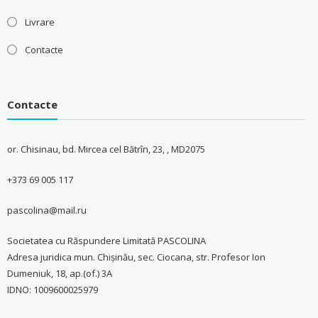
Livrare
Contacte
Contacte
or. Chisinau, bd. Mircea cel Bătrîn, 23, , MD2075
+373 69 005 117
pascolina@mail.ru
Societatea cu Răspundere Limitată PASCOLINA
Adresa juridica mun. Chişinău, sec. Ciocana, str. Profesor Ion
Dumeniuk, 18, ap.(of.) 3A
IDNO: 1009600025979