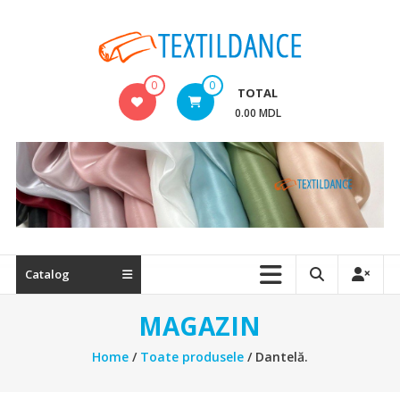
Skip
to
content
Textildance.md
0
0
TOTAL
0.00 MDL
Catalog
MAGAZIN
Home
/
Toate produsele
/ Dantelă.