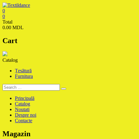
Skip
to
0
content
Textildance.md
0
Total
0.00 MDL
Cart
Catalog
Țesătură
Furnitura
Principală
Catalog
Noutati
Despre noi
Contacte
Magazin