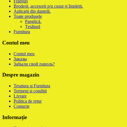
Franjuri
Broderii ,accesorii p/u cusut și împletit.
Aplicații din dantelă.
Toate produsele
Panglică.
Țesătură
Furnitura
Contul meu
Contul meu
Заказы
Забыли свой пароль?
Despre magazin
Tesatura si Furnitura
Termeni si conditii
Livrare
Politica de retur
Contacte
Informație