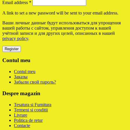
Email address
*
A link to set a new password will be sent to your email address.
Ваши личные данные будут использоваться для упрощения
вашей работы с сайтом, управления доступом к вашей
учётной записи и для других целей, описанных в нашей
privacy policy
.
Register
Contul meu
Contul meu
Заказы
Забыли свой пароль?
Despre magazin
Tesatura si Furnitura
Termeni si conditii
Livrare
Politica de retur
Contacte