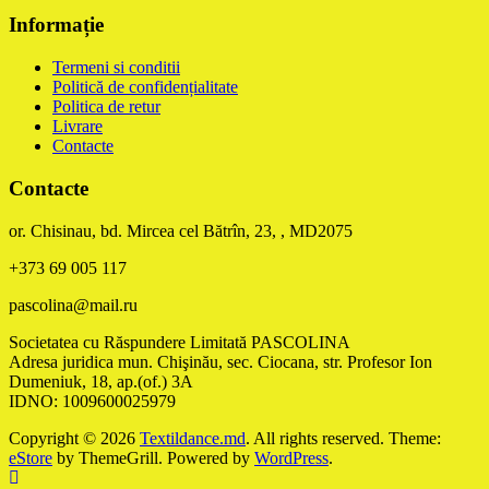
Informație
Termeni si conditii
Politică de confidențialitate
Politica de retur
Livrare
Contacte
Contacte
or. Chisinau, bd. Mircea cel Bătrîn, 23, , MD2075
+373 69 005 117
pascolina@mail.ru
Societatea cu Răspundere Limitată PASCOLINA
Adresa juridica mun. Chişinău, sec. Ciocana, str. Profesor Ion
Dumeniuk, 18, ap.(of.) 3A
IDNO: 1009600025979
Copyright © 2026
Textildance.md
. All rights reserved. Theme:
eStore
by ThemeGrill. Powered by
WordPress
.