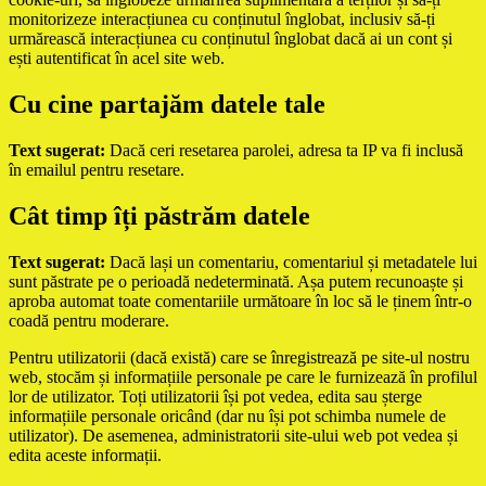
monitorizeze interacțiunea cu conținutul înglobat, inclusiv să-ți
urmărească interacțiunea cu conținutul înglobat dacă ai un cont și
ești autentificat în acel site web.
Cu cine partajăm datele tale
Text sugerat:
Dacă ceri resetarea parolei, adresa ta IP va fi inclusă
în emailul pentru resetare.
Cât timp îți păstrăm datele
Text sugerat:
Dacă lași un comentariu, comentariul și metadatele lui
sunt păstrate pe o perioadă nedeterminată. Așa putem recunoaște și
aproba automat toate comentariile următoare în loc să le ținem într-o
coadă pentru moderare.
Pentru utilizatorii (dacă există) care se înregistrează pe site-ul nostru
web, stocăm și informațiile personale pe care le furnizează în profilul
lor de utilizator. Toți utilizatorii își pot vedea, edita sau șterge
informațiile personale oricând (dar nu își pot schimba numele de
utilizator). De asemenea, administratorii site-ului web pot vedea și
edita aceste informații.