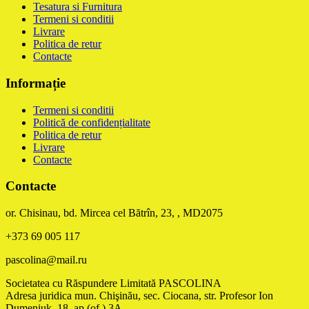
Tesatura si Furnitura
Termeni si conditii
Livrare
Politica de retur
Contacte
Informație
Termeni si conditii
Politică de confidențialitate
Politica de retur
Livrare
Contacte
Contacte
or. Chisinau, bd. Mircea cel Bătrîn, 23, , MD2075
+373 69 005 117
pascolina@mail.ru
Societatea cu Răspundere Limitată PASCOLINA
Adresa juridica mun. Chişinău, sec. Ciocana, str. Profesor Ion
Dumeniuk, 18, ap.(of.) 3A