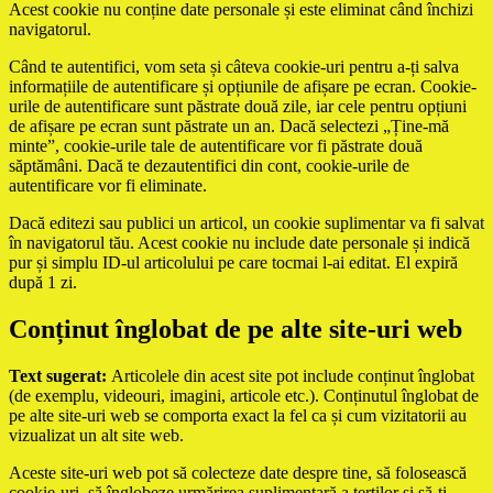
Acest cookie nu conține date personale și este eliminat când închizi
navigatorul.
Când te autentifici, vom seta și câteva cookie-uri pentru a-ți salva
informațiile de autentificare și opțiunile de afișare pe ecran. Cookie-
urile de autentificare sunt păstrate două zile, iar cele pentru opțiuni
de afișare pe ecran sunt păstrate un an. Dacă selectezi „Ține-mă
minte”, cookie-urile tale de autentificare vor fi păstrate două
săptămâni. Dacă te dezautentifici din cont, cookie-urile de
autentificare vor fi eliminate.
Dacă editezi sau publici un articol, un cookie suplimentar va fi salvat
în navigatorul tău. Acest cookie nu include date personale și indică
pur și simplu ID-ul articolului pe care tocmai l-ai editat. El expiră
după 1 zi.
Conținut înglobat de pe alte site-uri web
Text sugerat:
Articolele din acest site pot include conținut înglobat
(de exemplu, videouri, imagini, articole etc.). Conținutul înglobat de
pe alte site-uri web se comporta exact la fel ca și cum vizitatorii au
vizualizat un alt site web.
Aceste site-uri web pot să colecteze date despre tine, să folosească
cookie-uri, să înglobeze urmărirea suplimentară a terților și să-ți