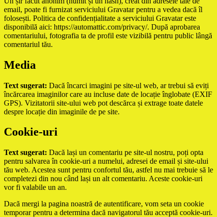
Un șir făcut anonim (numit și un hash), creat din adresele tale de
email, poate fi furnizat serviciului Gravatar pentru a vedea dacă îl
folosești. Politica de confidențialitate a serviciului Gravatar este
disponibilă aici: https://automattic.com/privacy/. După aprobarea
comentariului, fotografia ta de profil este vizibilă pentru public lângă
comentariul tău.
Media
Text sugerat:
Dacă încarci imagini pe site-ul web, ar trebui să eviți
încărcarea imaginilor care au incluse date de locație înglobate (EXIF
GPS). Vizitatorii site-ului web pot descărca și extrage toate datele
despre locație din imaginile de pe site.
Cookie-uri
Text sugerat:
Dacă lași un comentariu pe site-ul nostru, poți opta
pentru salvarea în cookie-uri a numelui, adresei de email și site-ului
tău web. Acestea sunt pentru confortul tău, astfel nu mai trebuie să le
completezi din nou când lași un alt comentariu. Aceste cookie-uri
vor fi valabile un an.
Dacă mergi la pagina noastră de autentificare, vom seta un cookie
temporar pentru a determina dacă navigatorul tău acceptă cookie-uri.