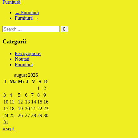
Furnitură
←
Furnitură
Furnitură
→
Categorii
Без рубрики
Noutati
Furnitură
august 2026
L
Ma
Mi
J
V
S
D
1
2
3
4
5
6
7
8
9
10
11
12
13
14
15
16
17
18
19
20
21
22
23
24
25
26
27
28
29
30
31
« sept.