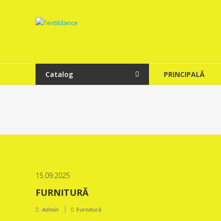
Skip
to
Textildance.md
content
Catalog
PRINCIPALĂ
15.09.2025
FURNITURĂ
Admin
Furnitură