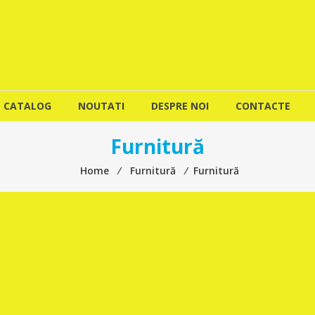
CATALOG
NOUTATI
DESPRE NOI
CONTACTE
Furnitură
Home
⁄
Furnitură
⁄
Furnitură