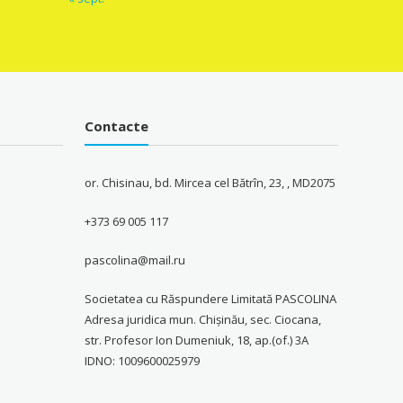
Contacte
or. Chisinau, bd. Mircea cel Bătrîn, 23, , MD2075
+373 69 005 117
pascolina@mail.ru
Societatea cu Răspundere Limitată PASCOLINA
Adresa juridica mun. Chişinău, sec. Ciocana,
str. Profesor Ion Dumeniuk, 18, ap.(of.) 3A
IDNO: 1009600025979