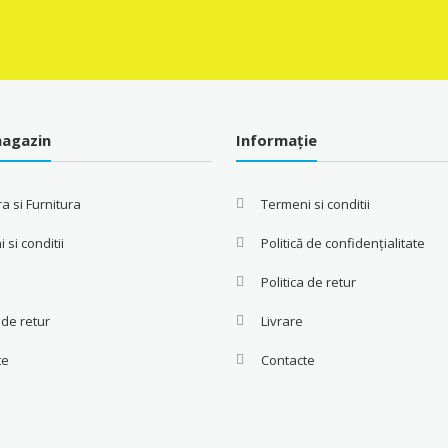
agazin
Informație
a si Furnitura
Termeni si conditii
 si conditii
Politică de confidențialitate
Politica de retur
a de retur
Livrare
te
Contacte