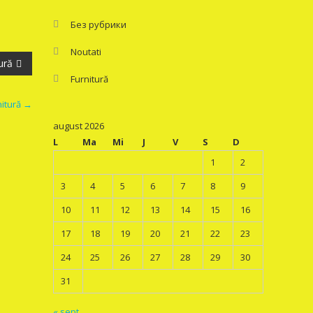
Без рубрики
Noutati
ură
Furnitură
nitură
→
august 2026
L
Ma
Mi
J
V
S
D
1
2
3
4
5
6
7
8
9
10
11
12
13
14
15
16
17
18
19
20
21
22
23
24
25
26
27
28
29
30
31
« sept.