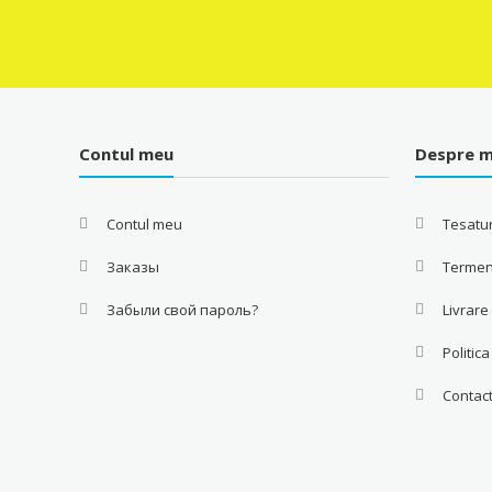
Contul meu
Despre m
Contul meu
Tesatur
Заказы
Termeni
Забыли свой пароль?
Livrare
Politic
Contac