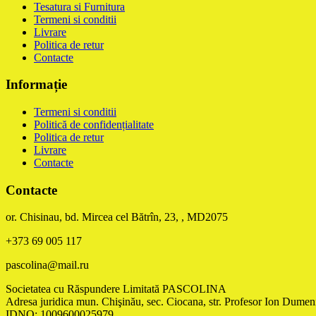
Tesatura si Furnitura
Termeni si conditii
Livrare
Politica de retur
Contacte
Informație
Termeni si conditii
Politică de confidențialitate
Politica de retur
Livrare
Contacte
Contacte
or. Chisinau, bd. Mircea cel Bătrîn, 23, , MD2075
+373 69 005 117
pascolina@mail.ru
Societatea cu Răspundere Limitată PASCOLINA
Adresa juridica mun. Chişinău, sec. Ciocana, str. Profesor Ion Dumeni
IDNO: 1009600025979