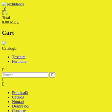
Skip
to
0
content
Textildance.md
0
Total
0.00 MDL
Cart
Catalog
Țesătură
Furnitura
Principală
Catalog
Noutati
Despre noi
Contacte