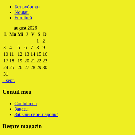
Без рубрики
Noutati
Furnitură
august 2026
L
Ma
Mi
J
V
S
D
1
2
3
4
5
6
7
8
9
10
11
12
13
14
15
16
17
18
19
20
21
22
23
24
25
26
27
28
29
30
31
« sept.
Contul meu
Contul meu
Заказы
Забыли свой пароль?
Despre magazin