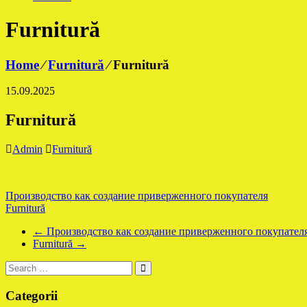
Furnitură
Home
⁄
Furnitură
⁄
Furnitură
15.09.2025
Furnitură
Admin
Furnitură
Navigare
Производство как создание приверженного покупателя
Furnitură
în
←
Производство как создание приверженного покупател
articole
Furnitură
→
Categorii