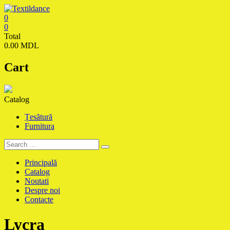
Skip
to
0
content
Textildance.md
0
Total
0.00 MDL
Cart
Catalog
Țesătură
Furnitura
Principală
Catalog
Noutati
Despre noi
Contacte
Lycra