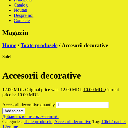
Catalog
Noutati
Despre noi
Contacte
Magazin
Home
/
Toate produsele
/ Accesorii decorative
Sale!
Accesorii decorative
12.00
MDL
Original price was: 12.00 MDL.
10.00
MDL
Current
price is: 10.00 MDL.
Accesorii decorative quantity
Add to cart
Добавить в список желаний
Categories:
Toate produsele
,
Accesorii decorative
Tag:
10lei-1pachet
12grame