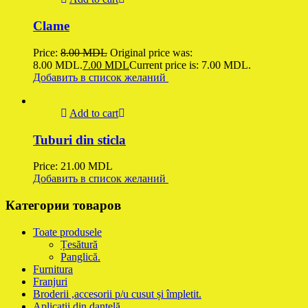
Clame
Price:
8.00
MDL
Original price was:
8.00 MDL.
7.00
MDL
Current price is: 7.00 MDL.
Добавить в список желаний
Add to cart
Tuburi din sticla
Price:
21.00
MDL
Добавить в список желаний
Категории товаров
Toate produsele
Țesătură
Panglică.
Furnitura
Franjuri
Broderii ,accesorii p/u cusut și împletit.
Aplicații din dantelă.