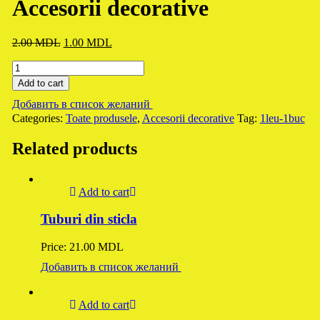
Accesorii decorative
2.00
MDL
Original
1.00
MDL
Current
price
price
Accesorii
was:
is:
decorative
2.00 MDL.
1.00 MDL.
Add to cart
quantity
Добавить в список желаний
Categories:
Toate produsele
,
Accesorii decorative
Tag:
1leu-1buc
Related products
Add to cart
Tuburi din sticla
Price:
21.00
MDL
Добавить в список желаний
Add to cart