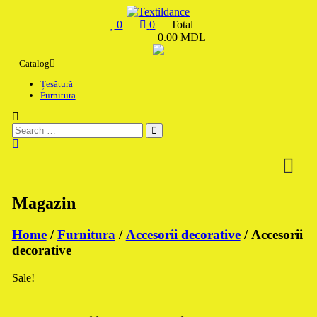
Skip
to
0
0
Total
content
0.00 MDL
Textildance.md
Catalog
Țesătură
Furnitura
Magazin
Home
/
Furnitura
/
Accesorii decorative
/ Accesorii
decorative
Sale!