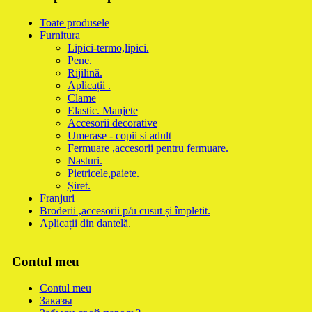
Toate produsele
Furnitura
Lipici-termo,lipici.
Pene.
Rijilină.
Aplicații .
Clame
Elastic. Manjete
Accesorii decorative
Umerase - copii si adult
Fermuare ,accesorii pentru fermuare.
Nasturi.
Pietricele,paiete.
Șiret.
Franjuri
Broderii ,accesorii p/u cusut și împletit.
Aplicații din dantelă.
Contul meu
Contul meu
Заказы