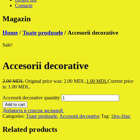
Contacte
Magazin
Home
/
Toate produsele
/ Accesorii decorative
Sale!
Accesorii decorative
2.00
MDL
Original price was: 2.00 MDL.
1.00
MDL
Current price
is: 1.00 MDL.
Accesorii decorative quantity
Add to cart
Добавить в список желаний
Categories:
Toate produsele
,
Accesorii decorative
Tag:
1leu-1buc
Related products