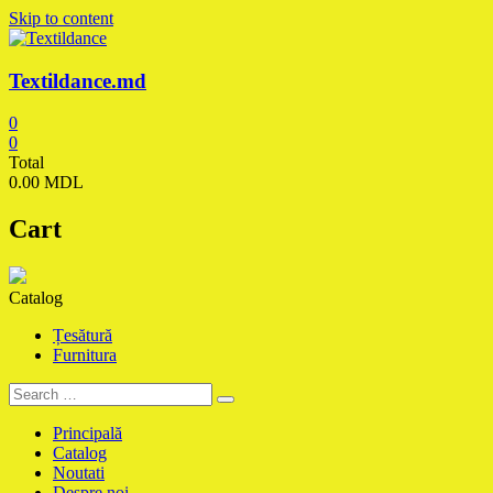
Skip to content
Textildance.md
0
0
Total
0.00 MDL
Cart
Catalog
Țesătură
Furnitura
Principală
Catalog
Noutati
Despre noi