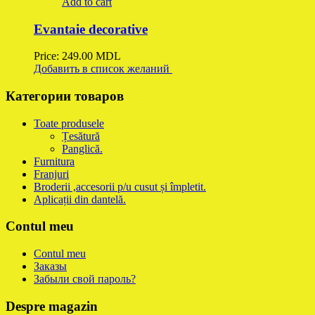
Add to cart
Evantaie decorative
Price:
249.00
MDL
Добавить в список желаний
Категории товаров
Toate produsele
Țesătură
Panglică.
Furnitura
Franjuri
Broderii ,accesorii p/u cusut și împletit.
Aplicații din dantelă.
Contul meu
Contul meu
Заказы
Забыли свой пароль?
Despre magazin