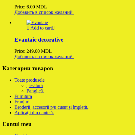
Price:
6.00
MDL
Добавить в список желаний
Add to cart
Evantaie decorative
Price:
249.00
MDL
Добавить в список желаний
Категории товаров
Toate produsele
Țesătură
Panglică.
Furnitura
Franjuri
Broderii ,accesorii p/u cusut și împletit.
Aplicații din dantelă.
Contul meu