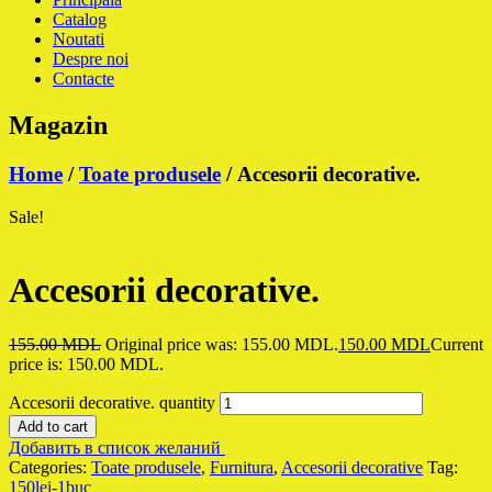
Catalog
Noutati
Despre noi
Contacte
Magazin
Home
/
Toate produsele
/ Accesorii decorative.
Sale!
Accesorii decorative.
155.00
MDL
Original price was: 155.00 MDL.
150.00
MDL
Current
price is: 150.00 MDL.
Accesorii decorative. quantity
Add to cart
Добавить в список желаний
Categories:
Toate produsele
,
Furnitura
,
Accesorii decorative
Tag:
150lei-1buc