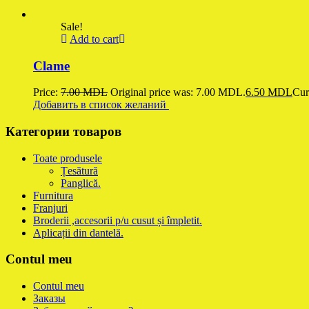
Sale!
Add to cart
Clame
Price:
7.00
MDL
Original price was: 7.00 MDL.
6.50
MDL
Cur
Добавить в список желаний
Категории товаров
Toate produsele
Țesătură
Panglică.
Furnitura
Franjuri
Broderii ,accesorii p/u cusut și împletit.
Aplicații din dantelă.
Contul meu
Contul meu
Заказы