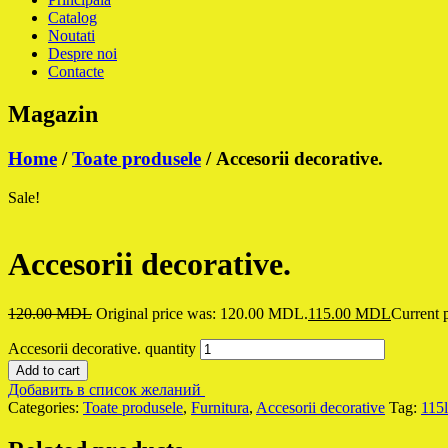
Catalog
Noutati
Despre noi
Contacte
Magazin
Home
/
Toate produsele
/ Accesorii decorative.
Sale!
Accesorii decorative.
120.00
MDL
Original price was: 120.00 MDL.
115.00
MDL
Current 
Accesorii decorative. quantity
Add to cart
Добавить в список желаний
Categories:
Toate produsele
,
Furnitura
,
Accesorii decorative
Tag:
115