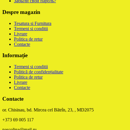
Забыли свой пароль?
Despre magazin
Tesatura si Furnitura
Termeni si conditii
Livrare
Politica de retur
Contacte
Informație
Termeni si conditii
Politică de confidențialitate
Politica de retur
Livrare
Contacte
Contacte
or. Chisinau, bd. Mircea cel Bătrîn, 23, , MD2075
+373 69 005 117
pascolina@mail.ru