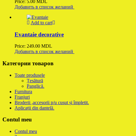
Price:
5.00
MDL
Добавить в список желаний
Add to cart
Evantaie decorative
Price:
249.00
MDL
Добавить в список желаний
Категории товаров
Toate produsele
Țesătură
Panglică.
Furnitura
Franjuri
Broderii ,accesorii p/u cusut și împletit.
Aplicații din dantelă.
Contul meu
Contul meu