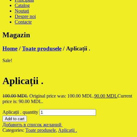
Catalog
Noutati
Despre noi
Contacte
Magazin
Home
/
Toate produsele
/ Aplicații .
Sale!
Aplicații .
100.00
MDL
Original price was: 100.00 MDL.
90.00
MDL
Current
price is: 90.00 MDL.
Aplicații . quantity
Add to cart
Добавить в список желаний
Categories:
Toate produsele
,
Aplicații .