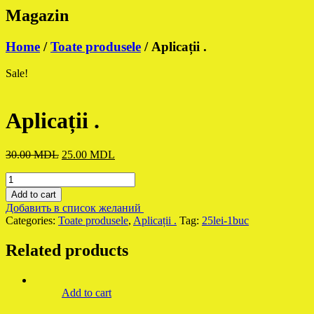
Magazin
Home
/
Toate produsele
/ Aplicații .
Sale!
Aplicații .
30.00
MDL
Original
25.00
MDL
Current
price
price
Aplicații
was:
is:
.
30.00 MDL.
25.00 MDL.
Add to cart
quantity
Добавить в список желаний
Categories:
Toate produsele
,
Aplicații .
Tag:
25lei-1buc
Related products
Add to cart