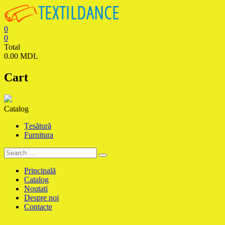
Skip
to
content
0
0
Textildance.md
Total
0.00 MDL
Cart
Catalog
Țesătură
Furnitura
Principală
Catalog
Noutati
Despre noi
Contacte