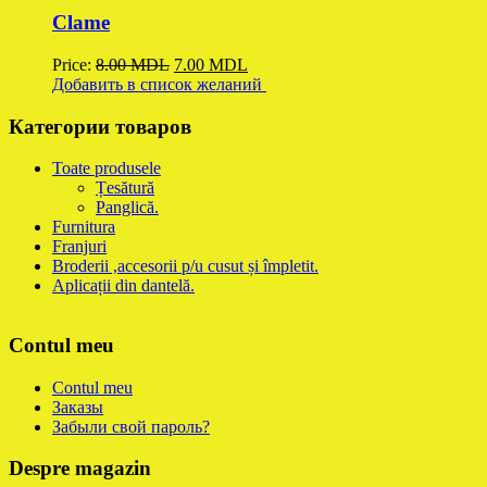
Clame
Price:
8.00
MDL
Original
7.00
MDL
Current
Добавить в список желаний
price
price
was:
is:
8.00 MDL.
7.00 MDL.
Категории товаров
Toate produsele
Țesătură
Panglică.
Furnitura
Franjuri
Broderii ,accesorii p/u cusut și împletit.
Aplicații din dantelă.
Contul meu
Contul meu
Заказы
Забыли свой пароль?
Despre magazin