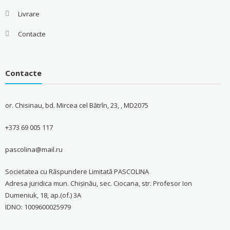
Livrare
Contacte
Contacte
or. Chisinau, bd. Mircea cel Bătrîn, 23, , MD2075
+373 69 005 117
pascolina@mail.ru
Societatea cu Răspundere Limitată PASCOLINA
Adresa juridica mun. Chişinău, sec. Ciocana, str. Profesor Ion
Dumeniuk, 18, ap.(of.) 3A
IDNO: 1009600025979