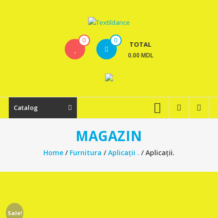
Skip
to
content
Textildance.md
0
0
TOTAL
0.00 MDL
Catalog
MAGAZIN
Home
/
Furnitura
/
Aplicații .
/ Aplicații.
Sale!