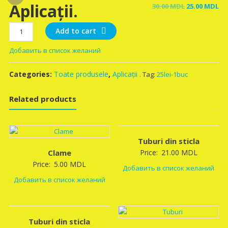
Aplicații.
Original
Cu
30.00
MDL
25.00
MDL
price
pr
Aplicații.
was:
is:
Add to cart
quantity
30.00 MDL.
25
Добавить в список желаний
Categories:
Toate produsele
,
Aplicații .
Tag:
25lei-1buc
Related products
Tuburi din sticla
Clame
Price:
21.00
MDL
Price:
5.00
MDL
Добавить в список желаний
Добавить в список желаний
Tuburi din sticla