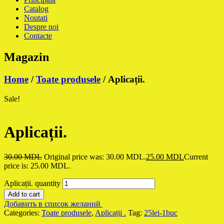
Catalog
Noutati
Despre noi
Contacte
Magazin
Home
/
Toate produsele
/ Aplicații.
Sale!
Aplicații.
30.00
MDL
Original price was: 30.00 MDL.
25.00
MDL
Current
price is: 25.00 MDL.
Aplicații. quantity
Add to cart
Добавить в список желаний
Categories:
Toate produsele
,
Aplicații .
Tag:
25lei-1buc