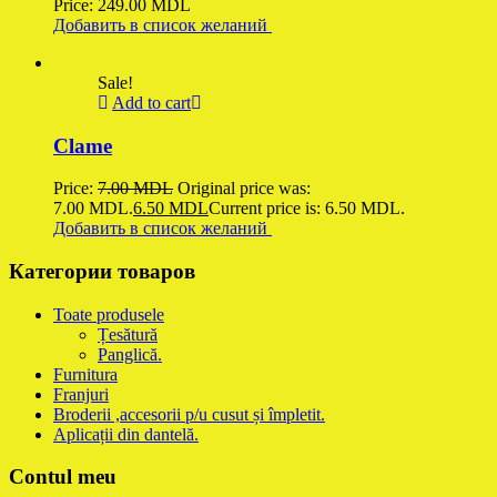
Price:
249.00
MDL
Добавить в список желаний
Sale!
Add to cart
Clame
Price:
7.00
MDL
Original price was:
7.00 MDL.
6.50
MDL
Current price is: 6.50 MDL.
Добавить в список желаний
Категории товаров
Toate produsele
Țesătură
Panglică.
Furnitura
Franjuri
Broderii ,accesorii p/u cusut și împletit.
Aplicații din dantelă.
Contul meu