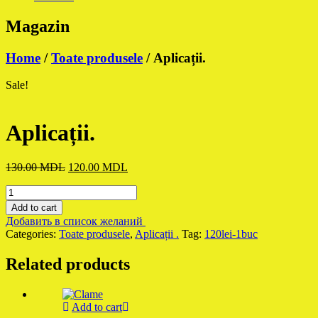
Magazin
Home
/
Toate produsele
/ Aplicații.
Sale!
Aplicații.
Original
Current
130.00
MDL
120.00
MDL
price
price
Aplicații.
was:
is:
quantity
130.00 MDL.
120.00 MDL.
Add to cart
Добавить в список желаний
Categories:
Toate produsele
,
Aplicații .
Tag:
120lei-1buc
Related products
Add to cart