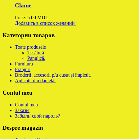
Clame
Price:
5.00
MDL
Добавить в список желаний
Категории товаров
Toate produsele
Țesătură
Panglică.
Furnitura
Franjuri
Broderii ,accesorii p/u cusut și împletit.
Aplicații din dantelă.
Contul meu
Contul meu
Заказы
Забыли свой пароль?
Despre magazin