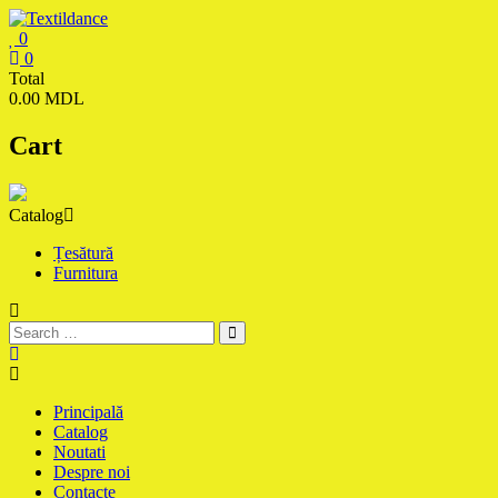
Skip
to
0
content
Textildance.md
0
Total
0.00 MDL
Cart
Catalog
Țesătură
Furnitura
Principală
Catalog
Noutati
Despre noi
Contacte