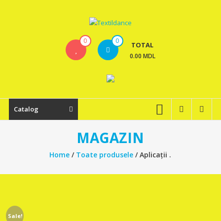
Skip
to
content
Textildance.md
0
0
TOTAL
0.00 MDL
Catalog
MAGAZIN
Home
/
Toate produsele
/ Aplicații .
Sale!