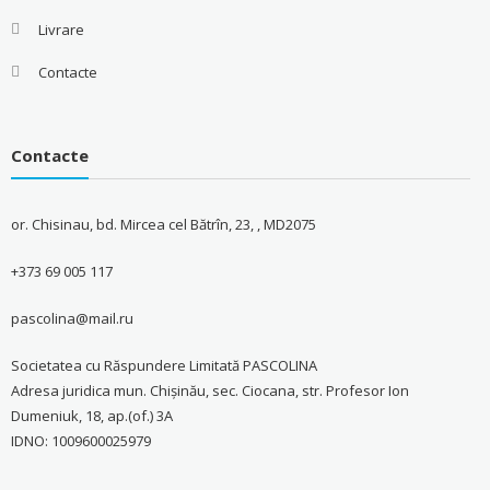
Livrare
Contacte
Contacte
or. Chisinau, bd. Mircea cel Bătrîn, 23, , MD2075
+373 69 005 117
pascolina@mail.ru
Societatea cu Răspundere Limitată PASCOLINA
Adresa juridica mun. Chişinău, sec. Ciocana, str. Profesor Ion
Dumeniuk, 18, ap.(of.) 3A
IDNO: 1009600025979