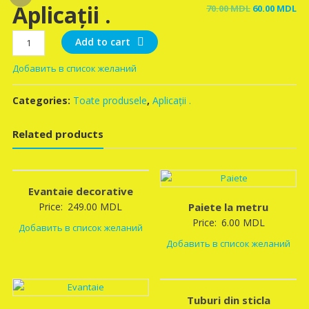
Aplicații .
Original
Cu
70.00
MDL
60.00
MDL
price
pr
Aplicații
was:
is:
Add to cart
.
70.00 MDL.
60
Добавить в список желаний
quantity
Categories:
Toate produsele
,
Aplicații .
Related products
Evantaie decorative
Price:
249.00
MDL
Paiete la metru
Price:
6.00
MDL
Добавить в список желаний
Добавить в список желаний
Tuburi din sticla