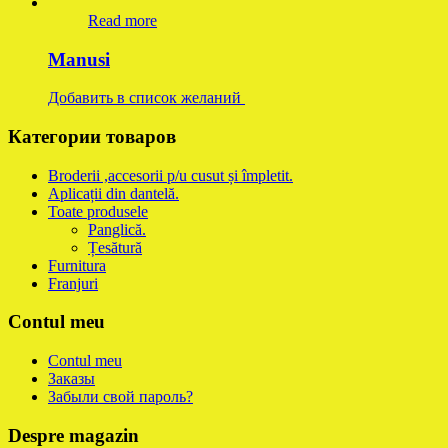
Read more
Manusi
Добавить в список желаний
Категории товаров
Broderii ,accesorii p/u cusut și împletit.
Aplicații din dantelă.
Toate produsele
Panglică.
Țesătură
Furnitura
Franjuri
Contul meu
Contul meu
Заказы
Забыли свой пароль?
Despre magazin