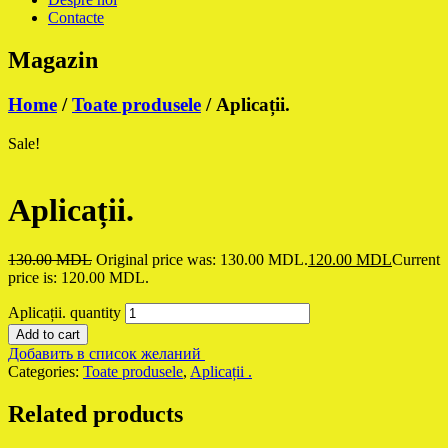
Contacte
Magazin
Home
/
Toate produsele
/ Aplicații.
Sale!
Aplicații.
130.00
MDL
Original price was: 130.00 MDL.
120.00
MDL
Current
price is: 120.00 MDL.
Aplicații. quantity
Add to cart
Добавить в список желаний
Categories:
Toate produsele
,
Aplicații .
Related products