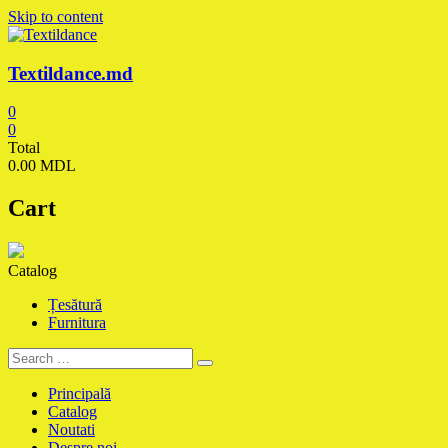
Skip to content
Textildance.md
0
0
Total
0.00 MDL
Cart
Catalog
Țesătură
Furnitura
Principală
Catalog
Noutati
Despre noi