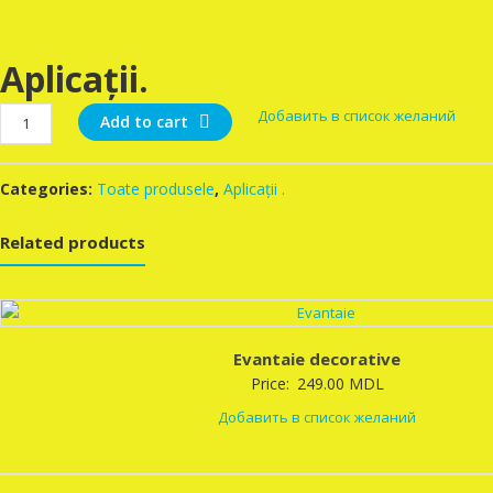
Aplicații.
Aplicații.
Добавить в список желаний
Add to cart
quantity
Categories:
Toate produsele
,
Aplicații .
Related products
Evantaie decorative
Price:
249.00
MDL
Добавить в список желаний