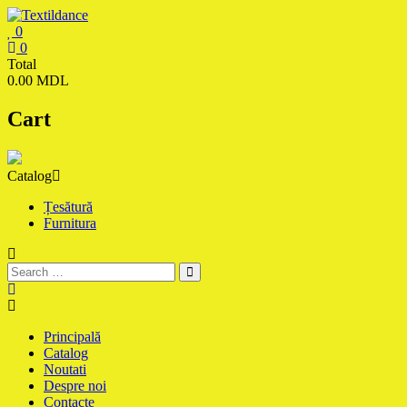
Skip
to
0
content
Textildance.md
0
Total
0.00 MDL
Cart
Catalog
Țesătură
Furnitura
Principală
Catalog
Noutati
Despre noi
Contacte