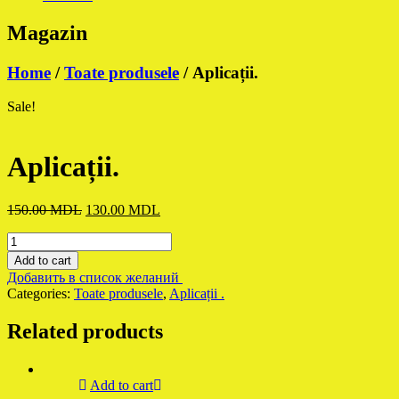
Magazin
Home
/
Toate produsele
/ Aplicații.
Sale!
Aplicații.
Original
Current
150.00
MDL
130.00
MDL
price
price
Aplicații.
was:
is:
quantity
150.00 MDL.
130.00 MDL.
Add to cart
Добавить в список желаний
Categories:
Toate produsele
,
Aplicații .
Related products
Add to cart