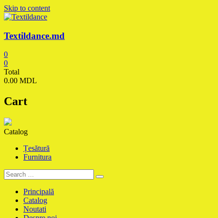
Skip to content
Textildance.md
0
0
Total
0.00 MDL
Cart
Catalog
Țesătură
Furnitura
Principală
Catalog
Noutati
Despre noi