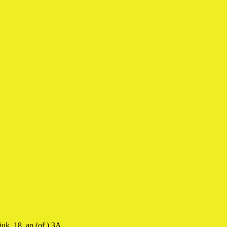
uk, 18, ap.(of.) 3A