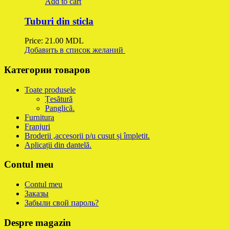
Add to cart
Tuburi din sticla
Price:
21.00
MDL
Добавить в список желаний
Категории товаров
Toate produsele
Țesătură
Panglică.
Furnitura
Franjuri
Broderii ,accesorii p/u cusut și împletit.
Aplicații din dantelă.
Contul meu
Contul meu
Заказы
Забыли свой пароль?
Despre magazin