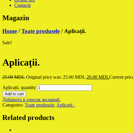
Contacte
Magazin
Home
/
Toate produsele
/ Aplicații.
Sale!
Aplicații.
25.00
MDL
Original price was: 25.00 MDL.
20.00
MDL
Current pric
Aplicații. quantity
Add to cart
Добавить в список желаний
Categories:
Toate produsele
,
Aplicații .
Related products