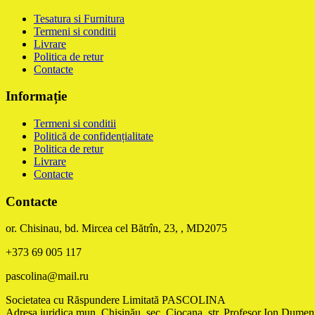
Tesatura si Furnitura
Termeni si conditii
Livrare
Politica de retur
Contacte
Informație
Termeni si conditii
Politică de confidențialitate
Politica de retur
Livrare
Contacte
Contacte
or. Chisinau, bd. Mircea cel Bătrîn, 23, , MD2075
+373 69 005 117
pascolina@mail.ru
Societatea cu Răspundere Limitată PASCOLINA
Adresa juridica mun. Chişinău, sec. Ciocana, str. Profesor Ion Dumeni