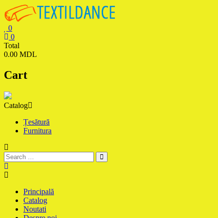
Skip
to
content
0
0
Textildance.md
Total
0.00 MDL
Cart
Catalog
Țesătură
Furnitura
Principală
Catalog
Noutati
Despre noi