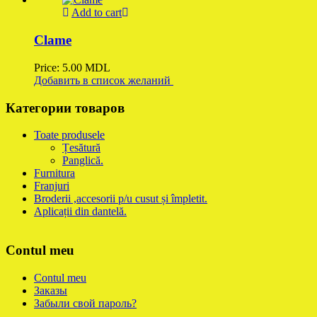
Add to cart
Clame
Price:
5.00
MDL
Добавить в список желаний
Категории товаров
Toate produsele
Țesătură
Panglică.
Furnitura
Franjuri
Broderii ,accesorii p/u cusut și împletit.
Aplicații din dantelă.
Contul meu
Contul meu
Заказы
Забыли свой пароль?