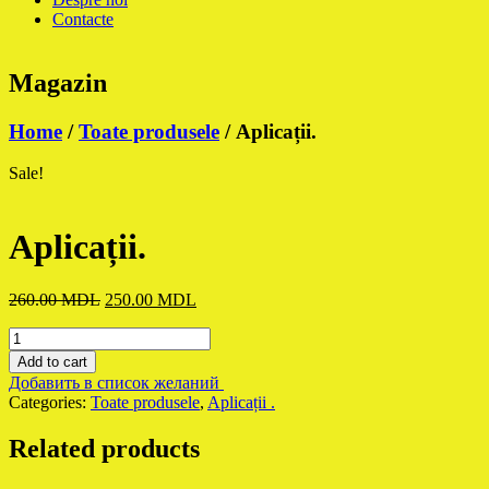
Contacte
Magazin
Home
/
Toate produsele
/ Aplicații.
Sale!
Aplicații.
260.00
MDL
Original
250.00
MDL
Current
price
price
Aplicații.
was:
is:
quantity
260.00 MDL.
250.00 MDL.
Add to cart
Добавить в список желаний
Categories:
Toate produsele
,
Aplicații .
Related products