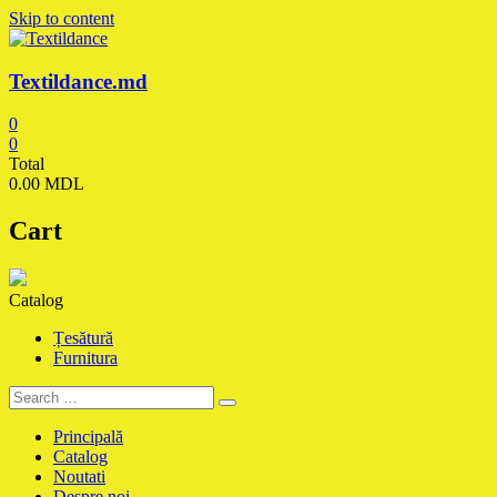
Skip to content
Textildance.md
0
0
Total
0.00 MDL
Cart
Catalog
Țesătură
Furnitura
Principală
Catalog
Noutati
Despre noi