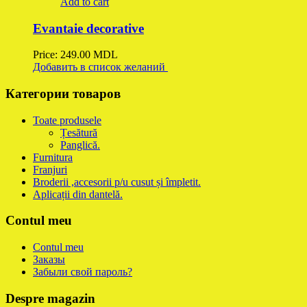
Add to cart
Evantaie decorative
Price:
249.00
MDL
Добавить в список желаний
Категории товаров
Toate produsele
Țesătură
Panglică.
Furnitura
Franjuri
Broderii ,accesorii p/u cusut și împletit.
Aplicații din dantelă.
Contul meu
Contul meu
Заказы
Забыли свой пароль?
Despre magazin