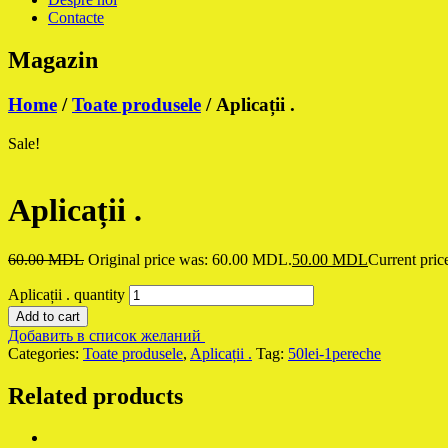
Contacte
Magazin
Home
/
Toate produsele
/ Aplicații .
Sale!
Aplicații .
60.00
MDL
Original price was: 60.00 MDL.
50.00
MDL
Current pric
Aplicații . quantity
Add to cart
Добавить в список желаний
Categories:
Toate produsele
,
Aplicații .
Tag:
50lei-1pereche
Related products