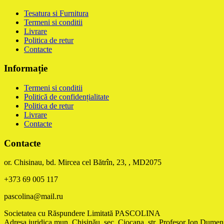
Tesatura si Furnitura
Termeni si conditii
Livrare
Politica de retur
Contacte
Informație
Termeni si conditii
Politică de confidențialitate
Politica de retur
Livrare
Contacte
Contacte
or. Chisinau, bd. Mircea cel Bătrîn, 23, , MD2075
+373 69 005 117
pascolina@mail.ru
Societatea cu Răspundere Limitată PASCOLINA
Adresa juridica mun. Chişinău, sec. Ciocana, str. Profesor Ion Dumeni