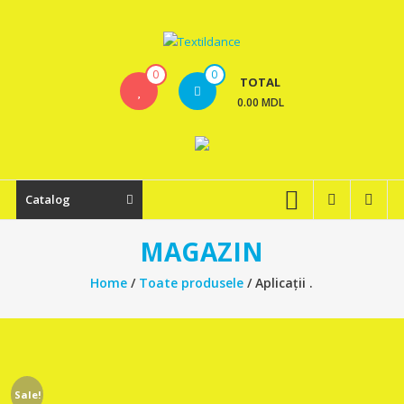
Skip
to
content
Textildance.md
0
0
TOTAL
0.00 MDL
Catalog
MAGAZIN
Home
/
Toate produsele
/ Aplicații .
Sale!