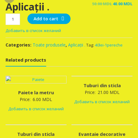
Aplicații .
Original
Cu
50.00
MDL
40.00
MDL
price
pr
Aplicații
was:
is:
Add to cart
.
50.00 MDL.
40
Добавить в список желаний
quantity
Categories:
Toate produsele
,
Aplicații .
Tag:
40lei-1pereche
Related products
Tuburi din sticla
Paiete la metru
Price:
21.00
MDL
Price:
6.00
MDL
Добавить в список желаний
Добавить в список желаний
Tuburi din sticla
Evantaie decorative