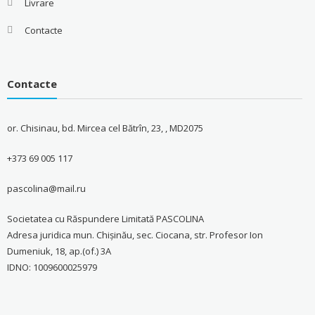
Livrare
Contacte
Contacte
or. Chisinau, bd. Mircea cel Bătrîn, 23, , MD2075
+373 69 005 117
pascolina@mail.ru
Societatea cu Răspundere Limitată PASCOLINA
Adresa juridica mun. Chişinău, sec. Ciocana, str. Profesor Ion
Dumeniuk, 18, ap.(of.) 3A
IDNO: 1009600025979