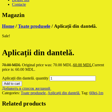
Contacte
Magazin
Home
/
Toate produsele
/ Aplicații din dantelă.
Sale!
Aplicații din dantelă.
70.00
MDL
Original price was: 70.00 MDL.
60.00
MDL
Current
price is: 60.00 MDL.
Aplicații din dantelă. quantity
Add to cart
Добавить в список желаний
Categories:
Toate produsele
,
Aplicații din dantelă.
Tag:
60lei-1m
Related products