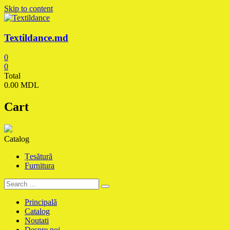
Skip to content
Textildance.md
0
0
Total
0.00 MDL
Cart
Catalog
Țesătură
Furnitura
Principală
Catalog
Noutati
Despre noi