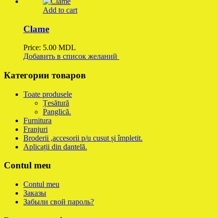
Add to cart
Clame
Price:
5.00
MDL
Добавить в список желаний
Категории товаров
Toate produsele
Țesătură
Panglică.
Furnitura
Franjuri
Broderii ,accesorii p/u cusut și împletit.
Aplicații din dantelă.
Contul meu
Contul meu
Заказы
Забыли свой пароль?