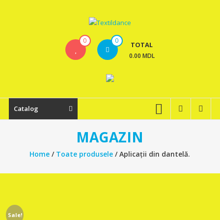
Skip
to
content
Textildance.md
0
0
TOTAL
0.00 MDL
Catalog
MAGAZIN
Home
/
Toate produsele
/ Aplicații din dantelă.
Sale!