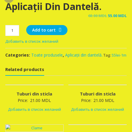
Aplicații Din Dantelă.
Original
Cu
60.00
MDL
55.00
MDL
price
pr
Aplicații
was:
is:
Add to cart
din
60.00 MDL.
55
Добавить в список желаний
dantelă.
quantity
Categories:
Toate produsele
,
Aplicații din dantelă.
Tag:
55lei-1m
Related products
Tuburi din sticla
Tuburi din sticla
Price:
21.00
MDL
Price:
21.00
MDL
Добавить в список желаний
Добавить в список желаний