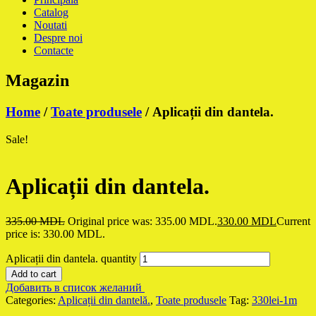
Catalog
Noutati
Despre noi
Contacte
Magazin
Home
/
Toate produsele
/ Aplicații din dantela.
Sale!
Aplicații din dantela.
335.00
MDL
Original price was: 335.00 MDL.
330.00
MDL
Current
price is: 330.00 MDL.
Aplicații din dantela. quantity
Add to cart
Добавить в список желаний
Categories:
Aplicații din dantelă.
,
Toate produsele
Tag:
330lei-1m