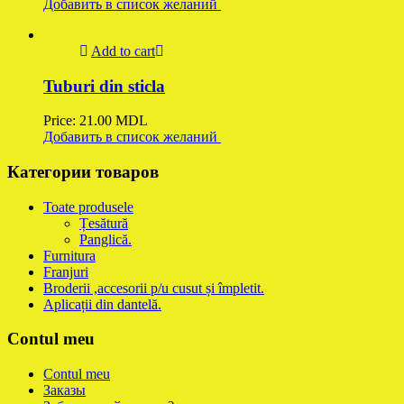
Добавить в список желаний
Add to cart
Tuburi din sticla
Price:
21.00
MDL
Добавить в список желаний
Категории товаров
Toate produsele
Țesătură
Panglică.
Furnitura
Franjuri
Broderii ,accesorii p/u cusut și împletit.
Aplicații din dantelă.
Contul meu
Contul meu
Заказы