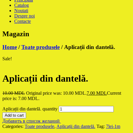
Catalog
Noutati
Despre noi
Contacte
Magazin
Home
/
Toate produsele
/ Aplicații din dantelă.
Sale!
Aplicații din dantelă.
10.00
MDL
Original price was: 10.00 MDL.
7.00
MDL
Current
price is: 7.00 MDL.
Aplicații din dantelă. quantity
Add to cart
Добавить в список желаний
Categories:
Toate produsele
,
Aplicații din dantelă.
Tag:
7lei-1m