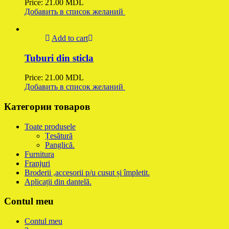
Price:
21.00
MDL
Добавить в список желаний
Add to cart
Tuburi din sticla
Price:
21.00
MDL
Добавить в список желаний
Категории товаров
Toate produsele
Țesătură
Panglică.
Furnitura
Franjuri
Broderii ,accesorii p/u cusut și împletit.
Aplicații din dantelă.
Contul meu
Contul meu