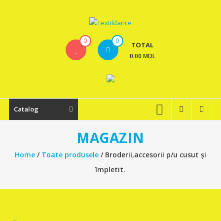
Skip
to
content
Textildance.md
0
0
TOTAL
0.00 MDL
Catalog
MAGAZIN
Home
/
Toate produsele
/ Broderii,accesorii p/u cusut și
împletit.