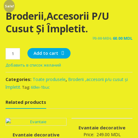
Sale!
Broderii,accesorii P/u
Cusut Și Împletit.
Original
Cu
70.00
MDL
60.00
MDL
price
pr
Broderii,accesorii
was:
is:
Add to cart
p/u
70.00 MDL.
60
Добавить в список желаний
cusut
și
Categories:
Toate produsele
,
Broderii ,accesorii p/u cusut și
împletit.
quantity
împletit.
Tag:
60lei-1buc
Related products
Evantaie decorative
Evantaie decorative
Price:
249.00
MDL