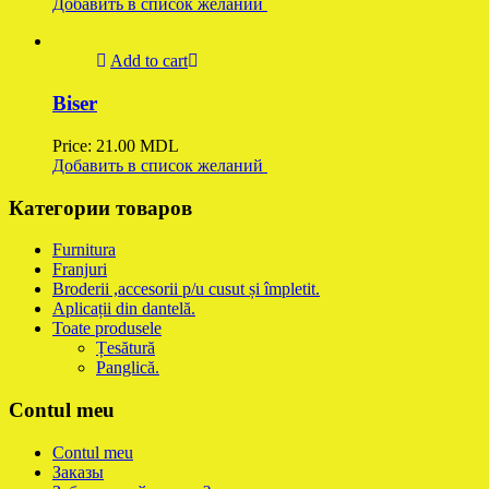
Добавить в список желаний
Add to cart
Biser
Price:
21.00
MDL
Добавить в список желаний
Категории товаров
Furnitura
Franjuri
Broderii ,accesorii p/u cusut și împletit.
Aplicații din dantelă.
Toate produsele
Țesătură
Panglică.
Contul meu
Contul meu
Заказы