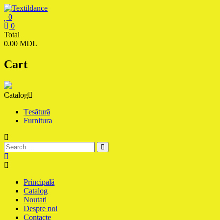
Skip
to
0
content
Textildance.md
0
Total
0.00 MDL
Cart
Catalog
Țesătură
Furnitura
Principală
Catalog
Noutati
Despre noi
Contacte