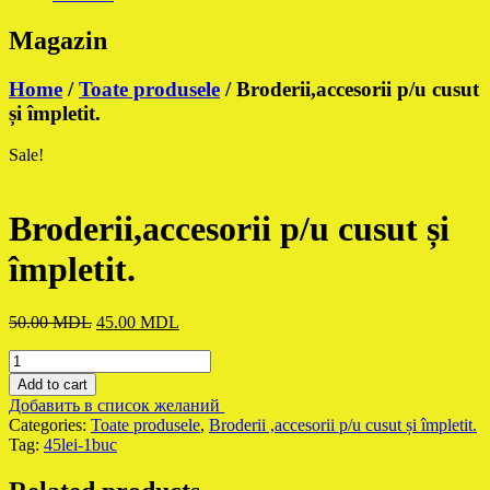
Magazin
Home
/
Toate produsele
/ Broderii,accesorii p/u cusut
și împletit.
Sale!
Broderii,accesorii p/u cusut și
împletit.
Original
Current
50.00
MDL
45.00
MDL
price
price
Broderii,accesorii
was:
is:
p/u
50.00 MDL.
45.00 MDL.
Add to cart
cusut
Добавить в список желаний
și
Categories:
Toate produsele
,
Broderii ,accesorii p/u cusut și împletit.
împletit.
Tag:
45lei-1buc
quantity