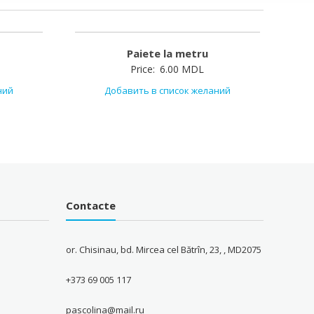
Paiete la metru
Price:
6.00
MDL
ний
Добавить в список желаний
Contacte
or. Chisinau, bd. Mircea cel Bătrîn, 23, , MD2075
+373 69 005 117
pascolina@mail.ru