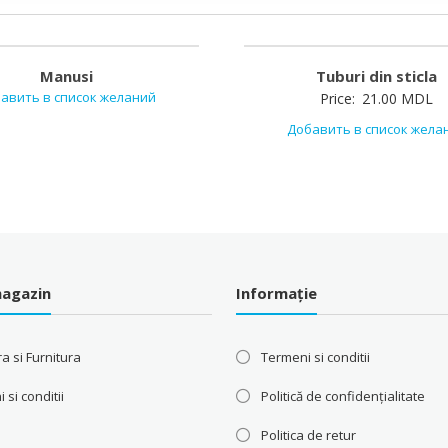
Manusi
Tuburi din sticla
авить в список желаний
Price:
21.00
MDL
Добавить в список жела
agazin
Informație
a si Furnitura
Termeni si conditii
 si conditii
Politică de confidențialitate
Politica de retur