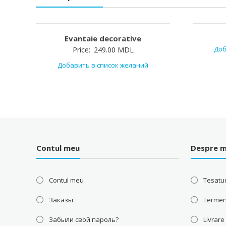
Evantaie decorative
Доб
Price:
249.00
MDL
Добавить в список желаний
Contul meu
Despre m
Contul meu
Tesatur
Заказы
Termeni
Забыли свой пароль?
Livrare