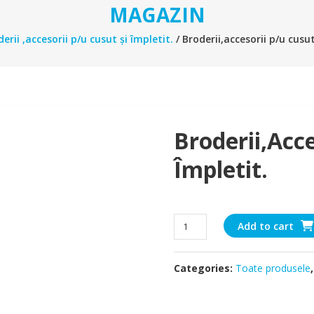
MAGAZIN
erii ,accesorii p/u cusut și împletit.
/ Broderii,accesorii p/u cusut
Broderii,acce
Împletit.
Broderii,accesorii
Add to cart
p/u
cusut
Categories:
Toate produsele
și
împletit.
quantity