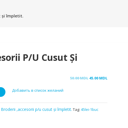
 și împletit.
sorii P/u Cusut Și
Original
Current
50.00
MDL
45.00
MDL
price
price
Добавить в список желаний
was:
is:
50.00 MDL.
45.00 MDL.
,
Broderii ,accesorii p/u cusut și împletit.
Tag:
45lei-1buc