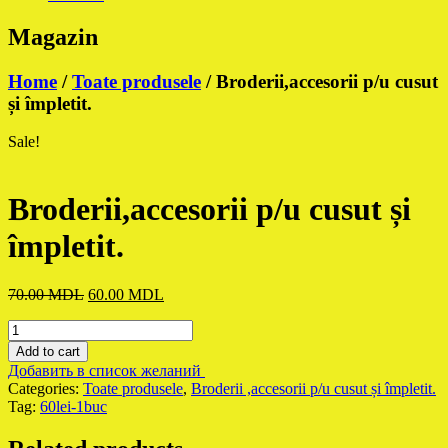
Magazin
Home
/
Toate produsele
/ Broderii,accesorii p/u cusut
și împletit.
Sale!
Broderii,accesorii p/u cusut și
împletit.
Original
Current
70.00
MDL
60.00
MDL
price
price
Broderii,accesorii
was:
is:
p/u
70.00 MDL.
60.00 MDL.
Add to cart
cusut
Добавить в список желаний
și
Categories:
Toate produsele
,
Broderii ,accesorii p/u cusut și împletit.
împletit.
Tag:
60lei-1buc
quantity