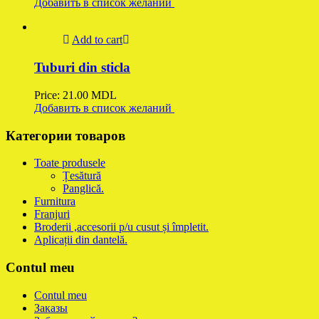
Добавить в список желаний
Add to cart
Tuburi din sticla
Price:
21.00
MDL
Добавить в список желаний
Категории товаров
Toate produsele
Țesătură
Panglică.
Furnitura
Franjuri
Broderii ,accesorii p/u cusut și împletit.
Aplicații din dantelă.
Contul meu
Contul meu
Заказы