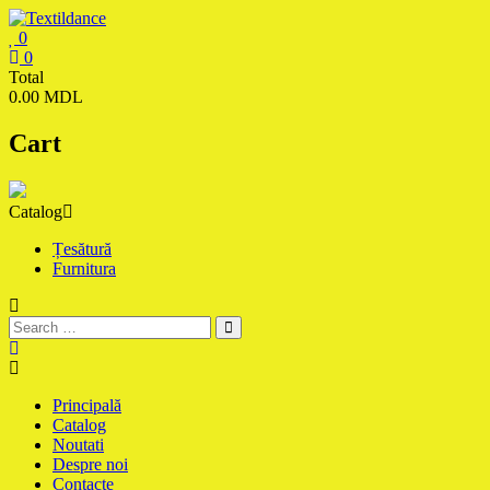
Skip
to
0
content
Textildance.md
0
Total
0.00 MDL
Cart
Catalog
Țesătură
Furnitura
Principală
Catalog
Noutati
Despre noi
Contacte