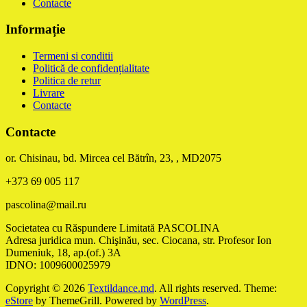
Contacte
Informație
Termeni si conditii
Politică de confidențialitate
Politica de retur
Livrare
Contacte
Contacte
or. Chisinau, bd. Mircea cel Bătrîn, 23, , MD2075
+373 69 005 117
pascolina@mail.ru
Societatea cu Răspundere Limitată PASCOLINA
Adresa juridica mun. Chişinău, sec. Ciocana, str. Profesor Ion
Dumeniuk, 18, ap.(of.) 3A
IDNO: 1009600025979
Copyright © 2026
Textildance.md
. All rights reserved. Theme:
eStore
by ThemeGrill. Powered by
WordPress
.