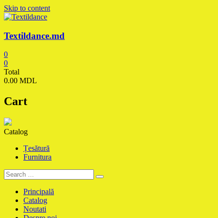
Skip to content
Textildance.md
0
0
Total
0.00 MDL
Cart
Catalog
Țesătură
Furnitura
Principală
Catalog
Noutati
Despre noi