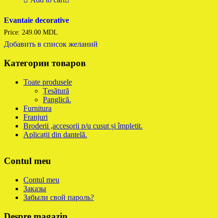
Evantaie decorative
Price:
249.00
MDL
Добавить в список желаний
Категории товаров
Toate produsele
Țesătură
Panglică.
Furnitura
Franjuri
Broderii ,accesorii p/u cusut și împletit.
Aplicații din dantelă.
Contul meu
Contul meu
Заказы
Забыли свой пароль?
Despre magazin