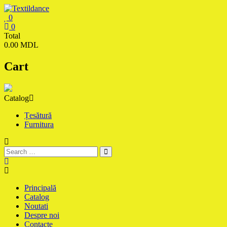
Skip
to
0
content
Textildance.md
0
Total
0.00 MDL
Cart
Catalog
Țesătură
Furnitura
Principală
Catalog
Noutati
Despre noi
Contacte