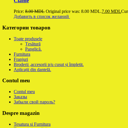
Clame
Price:
8.00
MDL
Original price was: 8.00 MDL.
7.00
MDL
Cur
Добавить в список желаний
Категории товаров
Toate produsele
Țesătură
Panglică.
Furnitura
Franjuri
Broderii ,accesorii p/u cusut și împletit.
Aplicații din dantelă.
Contul meu
Contul meu
Заказы
Забыли свой пароль?
Despre magazin
Tesatura si Furnitura