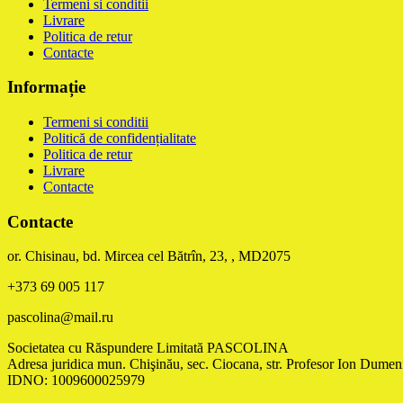
Termeni si conditii
Livrare
Politica de retur
Contacte
Informație
Termeni si conditii
Politică de confidențialitate
Politica de retur
Livrare
Contacte
Contacte
or. Chisinau, bd. Mircea cel Bătrîn, 23, , MD2075
+373 69 005 117
pascolina@mail.ru
Societatea cu Răspundere Limitată PASCOLINA
Adresa juridica mun. Chişinău, sec. Ciocana, str. Profesor Ion Dumeni
IDNO: 1009600025979