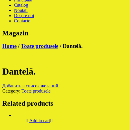
Catalog
Noutati
Despre noi
Contacte
Magazin
Home
/
Toate produsele
/ Dantelă.
Dantelă.
Добавить в список желаний
Category:
Toate produsele
Related products
Add to cart