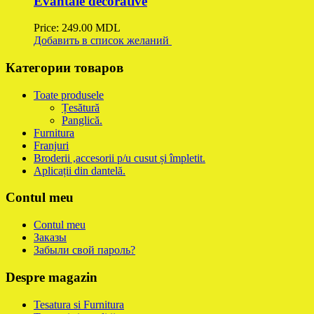
Evantaie decorative
Price:
249.00
MDL
Добавить в список желаний
Категории товаров
Toate produsele
Țesătură
Panglică.
Furnitura
Franjuri
Broderii ,accesorii p/u cusut și împletit.
Aplicații din dantelă.
Contul meu
Contul meu
Заказы
Забыли свой пароль?
Despre magazin
Tesatura si Furnitura