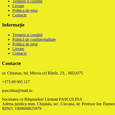
Termeni si conditii
Livrare
Politica de retur
Contacte
Informație
Termeni si conditii
Politică de confidențialitate
Politica de retur
Livrare
Contacte
Contacte
or. Chisinau, bd. Mircea cel Bătrîn, 23, , MD2075
+373 69 005 117
pascolina@mail.ru
Societatea cu Răspundere Limitată PASCOLINA
Adresa juridica mun. Chişinău, sec. Ciocana, str. Profesor Ion Dumeni
IDNO: 1009600025979