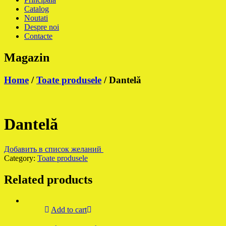
Catalog
Noutati
Despre noi
Contacte
Magazin
Home
/
Toate produsele
/ Dantelă
Dantelă
Добавить в список желаний
Category:
Toate produsele
Related products
Add to cart