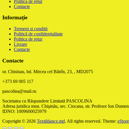
Politica de retur
Contacte
Informație
Termeni si conditii
Politică de confidențialitate
Politica de retur
Livrare
Contacte
Contacte
or. Chisinau, bd. Mircea cel Bătrîn, 23, , MD2075
+373 69 005 117
pascolina@mail.ru
Societatea cu Răspundere Limitată PASCOLINA
Adresa juridica mun. Chişinău, sec. Ciocana, str. Profesor Ion Dumeni
IDNO: 1009600025979
Copyright © 2026
Textildance.md
. All rights reserved. Theme:
eStore