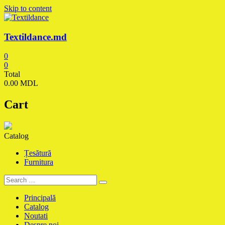
Skip to content
Textildance.md
0
0
Total
0.00 MDL
Cart
Catalog
Țesătură
Furnitura
Principală
Catalog
Noutati
Despre noi