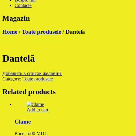
Contacte
Magazin
Home
/
Toate produsele
/ Dantelă
Dantelă
Добавить в список желаний
Category:
Toate produsele
Related products
Add to cart
Clame
Price:
5.00
MDL