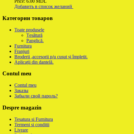
Price:
6.00
MDL
Добавить в список желаний
Категории товаров
Toate produsele
Țesătură
Panglică.
Furnitura
Franjuri
Broderii ,accesorii p/u cusut și împletit.
Aplicații din dantelă.
Contul meu
Contul meu
Заказы
Забыли свой пароль?
Despre magazin
Tesatura si Furnitura
Termeni si conditii
Livrare