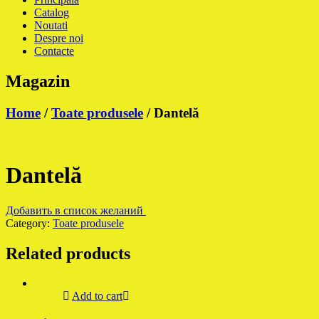
Catalog
Noutati
Despre noi
Contacte
Magazin
Home
/
Toate produsele
/ Dantelă
Dantelă
Добавить в список желаний
Category:
Toate produsele
Related products
Add to cart