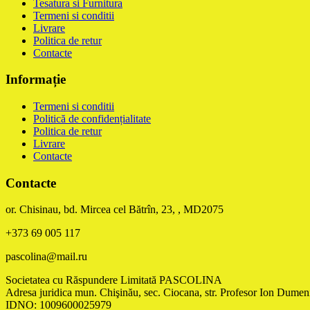
Tesatura si Furnitura
Termeni si conditii
Livrare
Politica de retur
Contacte
Informație
Termeni si conditii
Politică de confidențialitate
Politica de retur
Livrare
Contacte
Contacte
or. Chisinau, bd. Mircea cel Bătrîn, 23, , MD2075
+373 69 005 117
pascolina@mail.ru
Societatea cu Răspundere Limitată PASCOLINA
Adresa juridica mun. Chişinău, sec. Ciocana, str. Profesor Ion Dumeni
IDNO: 1009600025979