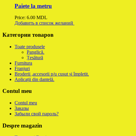
Paiete la metru
Price:
6.00
MDL
Добавить в список желаний
Категории товаров
Toate produsele
Panglică.
Țesătură
Furnitura
Franjuri
Broderii ,accesorii p/u cusut și împletit.
Aplicații din dantelă.
Contul meu
Contul meu
Заказы
Забыли свой пароль?
Despre magazin