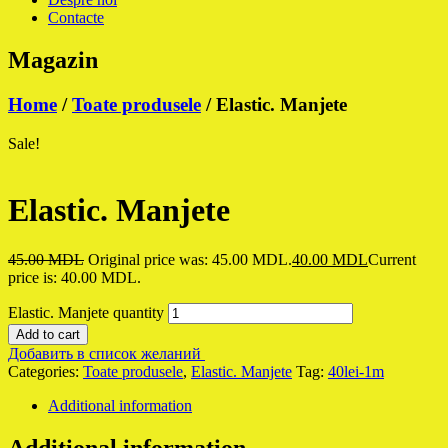
Contacte
Magazin
Home
/
Toate produsele
/ Elastic. Manjete
Sale!
Elastic. Manjete
45.00
MDL
Original price was: 45.00 MDL.
40.00
MDL
Current
price is: 40.00 MDL.
Elastic. Manjete quantity
Add to cart
Добавить в список желаний
Categories:
Toate produsele
,
Elastic. Manjete
Tag:
40lei-1m
Additional information
Additional information