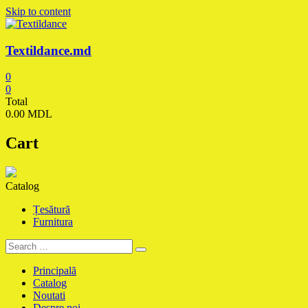
Skip to content
Textildance.md
0
0
Total
0.00 MDL
Cart
Catalog
Țesătură
Furnitura
Principală
Catalog
Noutati
Despre noi