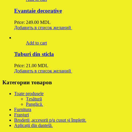
Evantaie decorative
Price:
249.00
MDL
Добавить в список желаний
Add to cart
Tuburi din sticla
Price:
21.00
MDL
Добавить в список желаний
Категории товаров
Toate produsele
Țesătură
Panglică.
Furnitura
Franjuri
Broderii ,accesorii p/u cusut și împletit.
Aplicații din dantelă.