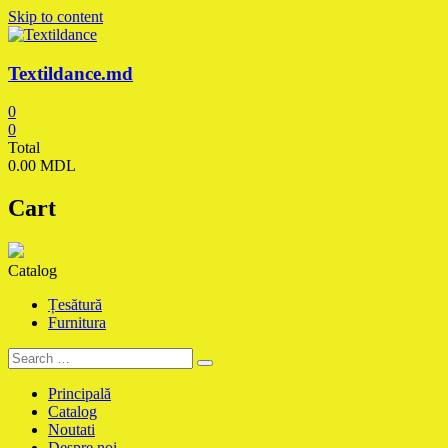
Skip to content
Textildance.md
0
0
Total
0.00 MDL
Cart
Catalog
Țesătură
Furnitura
Principală
Catalog
Noutati
Despre noi