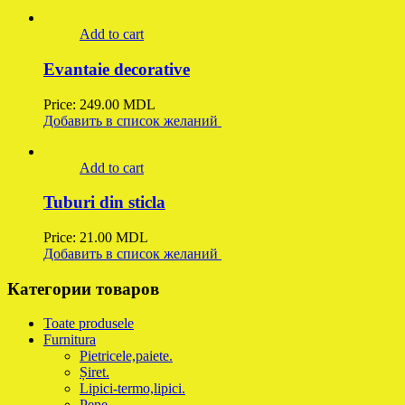
Add to cart
Evantaie decorative
Price:
249.00
MDL
Добавить в список желаний
Add to cart
Tuburi din sticla
Price:
21.00
MDL
Добавить в список желаний
Категории товаров
Toate produsele
Furnitura
Pietricele,paiete.
Șiret.
Lipici-termo,lipici.
Pene.