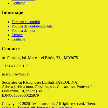
Contacte
Informație
Termeni si conditii
Politică de confidențialitate
Politica de retur
Livrare
Contacte
Contacte
or. Chisinau, bd. Mircea cel Bătrîn, 23, , MD2075
+373 69 005 117
pascolina@mail.ru
Societatea cu Răspundere Limitată PASCOLINA
Adresa juridica mun. Chişinău, sec. Ciocana, str. Profesor Ion
Dumeniuk, 18, ap.(of.) 3A
IDNO: 1009600025979
Copyright © 2026
Textildance.md
. All rights reserved. Theme:
eStore
by ThemeGrill. Powered by
WordPress
.