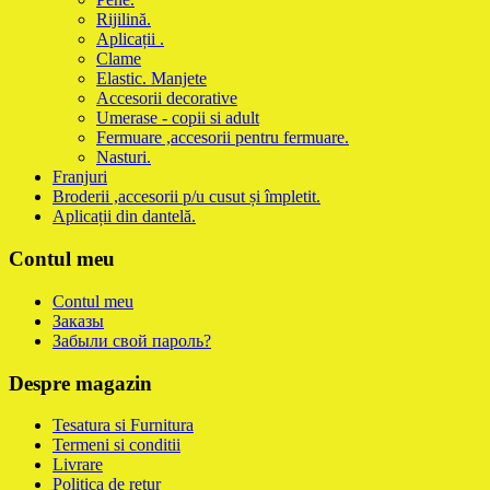
Rijilină.
Aplicații .
Clame
Elastic. Manjete
Accesorii decorative
Umerase - copii si adult
Fermuare ,accesorii pentru fermuare.
Nasturi.
Franjuri
Broderii ,accesorii p/u cusut și împletit.
Aplicații din dantelă.
Contul meu
Contul meu
Заказы
Забыли свой пароль?
Despre magazin
Tesatura si Furnitura
Termeni si conditii
Livrare
Politica de retur