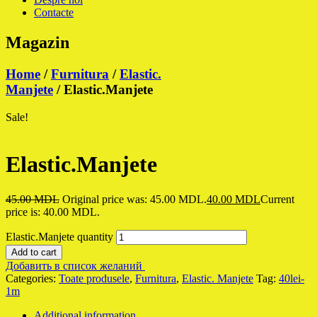
Contacte
Magazin
Home
/
Furnitura
/
Elastic.
Manjete
/ Elastic.Manjete
Sale!
Elastic.Manjete
45.00
MDL
Original price was: 45.00 MDL.
40.00
MDL
Current
price is: 40.00 MDL.
Elastic.Manjete quantity
Add to cart
Добавить в список желаний
Categories:
Toate produsele
,
Furnitura
,
Elastic. Manjete
Tag:
40lei-
1m
Additional information