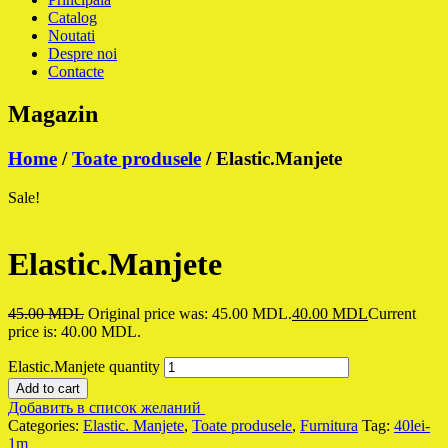
Catalog
Noutati
Despre noi
Contacte
Magazin
Home
/
Toate produsele
/ Elastic.Manjete
Sale!
Elastic.Manjete
45.00
MDL
Original price was: 45.00 MDL.
40.00
MDL
Current
price is: 40.00 MDL.
Elastic.Manjete quantity
Add to cart
Добавить в список желаний
Categories:
Elastic. Manjete
,
Toate produsele
,
Furnitura
Tag:
40lei-
1m