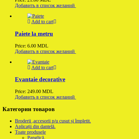
Добавить в список желаний
Add to cart
Paiete la metru
Price:
6.00
MDL
Добавить в список желаний
Add to cart
Evantaie decorative
Price:
249.00
MDL
Добавить в список желаний
Категории товаров
Broderii ,accesorii p/u cusut și împletit.
Aplicații din dantelă.
Toate produsele
Panglică.