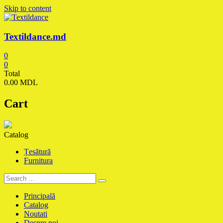
Skip to content
Textildance.md
0
0
Total
0.00 MDL
Cart
Catalog
Țesătură
Furnitura
Principală
Catalog
Noutati
Despre noi