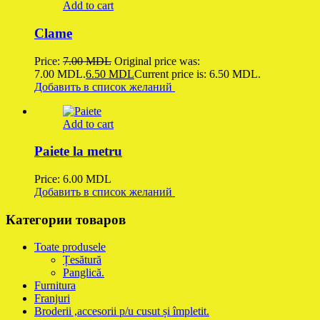
Add to cart
Clame
Price:
7.00
MDL
Original price was:
7.00 MDL.
6.50
MDL
Current price is: 6.50 MDL.
Добавить в список желаний
Add to cart
Paiete la metru
Price:
6.00
MDL
Добавить в список желаний
Категории товаров
Toate produsele
Țesătură
Panglică.
Furnitura
Franjuri
Broderii ,accesorii p/u cusut și împletit.