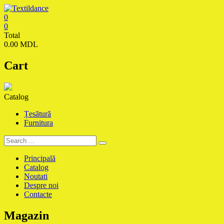
Skip
to
0
content
Textildance.md
0
Total
0.00 MDL
Cart
Catalog
Țesătură
Furnitura
Principală
Catalog
Noutati
Despre noi
Contacte
Magazin