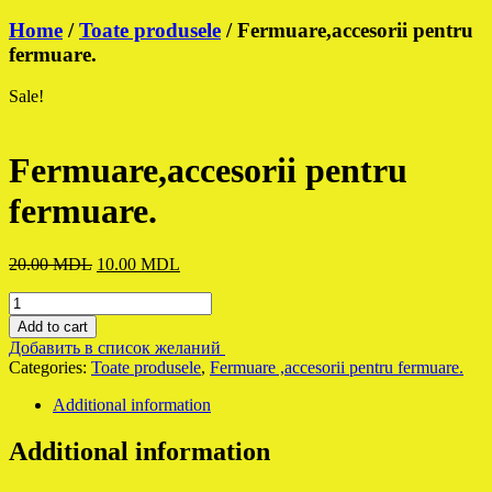
Home
/
Toate produsele
/ Fermuare,accesorii pentru
fermuare.
Sale!
Fermuare,accesorii pentru
fermuare.
Original
Current
20.00
MDL
10.00
MDL
price
price
Fermuare,accesorii
was:
is:
pentru
20.00 MDL.
10.00 MDL.
Add to cart
fermuare.
Добавить в список желаний
quantity
Categories:
Toate produsele
,
Fermuare ,accesorii pentru fermuare.
Additional information
Additional information