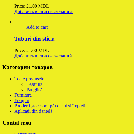
Price:
21.00
MDL
Добавить в список желаний
Add to cart
Tuburi din sticla
Price:
21.00
MDL
Добавить в список желаний
Категории товаров
Toate produsele
Țesătură
Panglică.
Furnitura
Franjuri
Broderii ,accesorii p/u cusut și împletit.
Aplicații din dantelă.
Contul meu