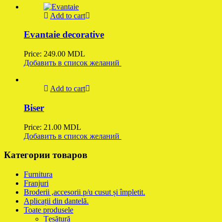
Add to cart
Evantaie decorative
Price:
249.00
MDL
Добавить в список желаний
Add to cart
Biser
Price:
21.00
MDL
Добавить в список желаний
Категории товаров
Furnitura
Franjuri
Broderii ,accesorii p/u cusut și împletit.
Aplicații din dantelă.
Toate produsele
Țesătură