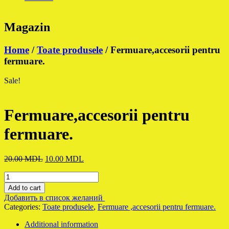
Magazin
Home
/
Toate produsele
/ Fermuare,accesorii pentru
fermuare.
Sale!
Fermuare,accesorii pentru
fermuare.
Original
Current
20.00
MDL
10.00
MDL
price
price
Fermuare,accesorii
was:
is:
pentru
20.00 MDL.
10.00 MDL.
Add to cart
fermuare.
Добавить в список желаний
quantity
Categories:
Toate produsele
,
Fermuare ,accesorii pentru fermuare.
Additional information