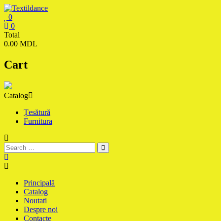
Skip
to
0
content
Textildance.md
0
Total
0.00 MDL
Cart
Catalog
Țesătură
Furnitura
Principală
Catalog
Noutati
Despre noi
Contacte