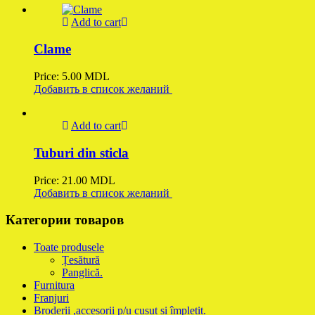
Add to cart
Clame
Price:
5.00
MDL
Добавить в список желаний
Add to cart
Tuburi din sticla
Price:
21.00
MDL
Добавить в список желаний
Категории товаров
Toate produsele
Țesătură
Panglică.
Furnitura
Franjuri
Broderii ,accesorii p/u cusut și împletit.