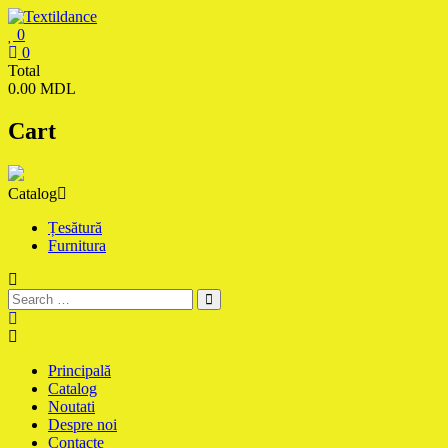
Skip
to
0
content
Textildance.md
0
Total
0.00 MDL
Cart
Catalog
Țesătură
Furnitura
Principală
Catalog
Noutati
Despre noi
Contacte