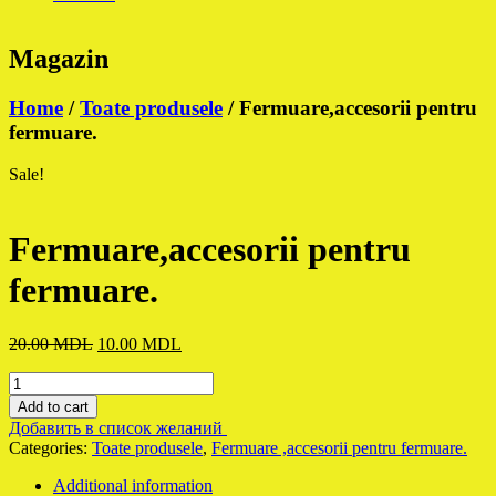
Magazin
Home
/
Toate produsele
/ Fermuare,accesorii pentru
fermuare.
Sale!
Fermuare,accesorii pentru
fermuare.
Original
Current
20.00
MDL
10.00
MDL
price
price
Fermuare,accesorii
was:
is:
pentru
20.00 MDL.
10.00 MDL.
Add to cart
fermuare.
Добавить в список желаний
quantity
Categories:
Toate produsele
,
Fermuare ,accesorii pentru fermuare.
Additional information